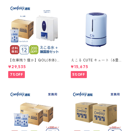
【在庫残り僅か】QOL(本体) +
えこる CUTE キュート（6畳〜
えこる水(12ﾊﾟｯｸ)セット 送料
8畳）上から給水タイプ
¥29,535
¥15,675
無料 (ホワイト)
7%OFF
5%OFF