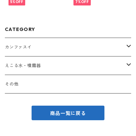
5%OFF
7%OFF
CATEGORY
カンファスイ
QBテナー (業務用)
えこる水・噴霧器
単品
詰替
噴霧器
その他
お得セット
単品
専用水
商品一覧に戻る
お得セット