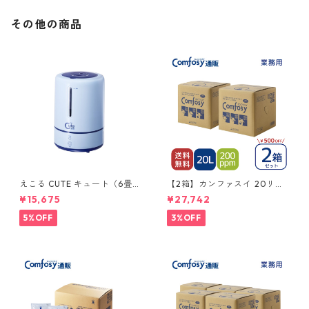
その他の商品
えこる CUTE キュート（6畳〜
【2箱】カンファスイ 20リッ
8畳）上から給水タイプ
トルQB レギュラータイプ（濃
¥15,675
¥27,742
度200ppm）
5%OFF
3%OFF