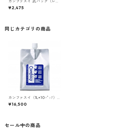
カンファスイ 2Lパック（レギ
ュラー）
¥2,475
同じカテゴリの商品
カンファスイ（1L×10ﾊﾟｯｸ）ス
トレート
¥16,500
セール中の商品