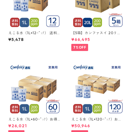
えこる水（1L×12ﾊﾟｯｸ） 送料
【5箱】カンファスイ 20リッ
無料
トルQB レギュラータイプ（濃
¥5,478
¥66,495
度200ppm）
7%OFF
えこる水（1L×60ﾊﾟｯｸ）お得
えこる水（1L×120ﾊﾟｯｸ）お得
セット 送料無料
セット 送料無料
¥26,021
¥50,946