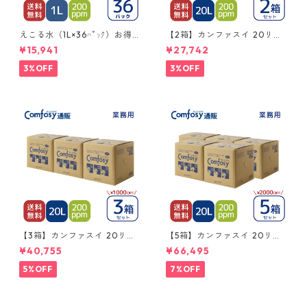
えこる水（1L×36ﾊﾟｯｸ）お得セ
【2箱】カンファスイ 20リッ
ット 送料無料
トルQB レギュラータイプ（濃
¥15,941
¥27,742
度200ppm）
3%OFF
3%OFF
【3箱】カンファスイ 20リッ
【5箱】カンファスイ 20リッ
トルQB レギュラータイプ（濃
トルQB レギュラータイプ（濃
¥40,755
¥66,495
度200ppm）
度200ppm）
5%OFF
7%OFF